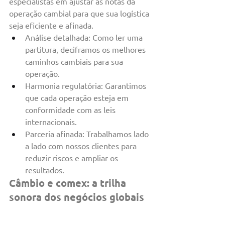
especialistas em ajustar as notas da 
operação cambial para que sua logística 
seja eficiente e afinada.
Análise detalhada: Como ler uma 
partitura, deciframos os melhores 
caminhos cambiais para sua 
operação.
Harmonia regulatória: Garantimos 
que cada operação esteja em 
conformidade com as leis 
internacionais.
Parceria afinada: Trabalhamos lado 
a lado com nossos clientes para 
reduzir riscos e ampliar os 
resultados.
Câmbio e comex: a trilha 
sonora dos negócios globais
No fim, câmbio e comércio exterior são 
como uma música que nunca para de 