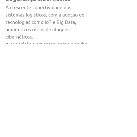
A crescente conectividade dos 
sistemas logísticos, com a adoção de 
tecnologias como IoT e Big Data, 
aumenta os riscos de ataques 
cibernéticos.
A exposição a ameaças, como o roubo 
de dados sensíveis e a interrupção de 
operações críticas, exigirá que as 
empresas invistam fortemente em 
segurança da informação. Será 
necessário adotar medidas rigorosas de 
proteção, como criptografia, firewalls 
avançados e sistemas de 
monitoramento em tempo real, para 
mitigar os riscos e garantir a 
integridade das operações.
Adaptação às mudanças 
tecnológicas